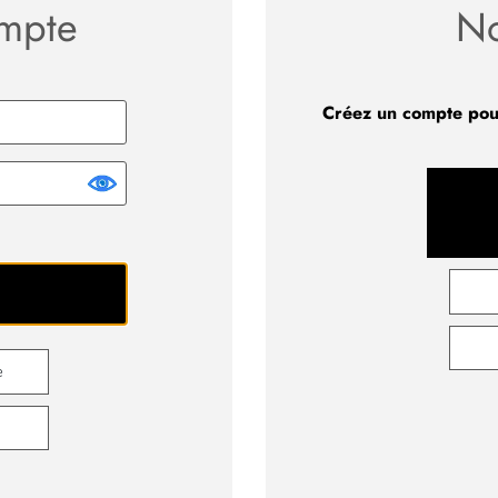
ompte
No
Créez un compte pou
e
e